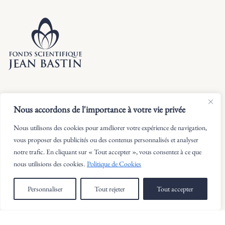
Histoire
Lauréats
Nous accordons de l'importance à votre vie privée
Présentation
Réglement
Nous utilisons des cookies pour améliorer votre expérience de navigation,
vous proposer des publicités ou des contenus personnalisés et analyser
Conseil d’administration
notre trafic. En cliquant sur « Tout accepter », vous consentez à ce que
nous utilisions des cookies.
Politique de Cookies
Contactez-nous
Personnaliser
Tout rejeter
Tout accepter
Politique de protection des données
Site par Pikteo